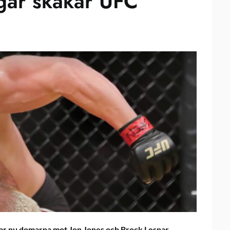
gar skakar UFC
 har nu domarna mot Jon Jones och Brock Lesnar