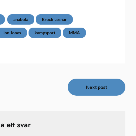
anabola
Brock Lesnar
Jon Jones
kampsport
MMA
Next post
a ett svar