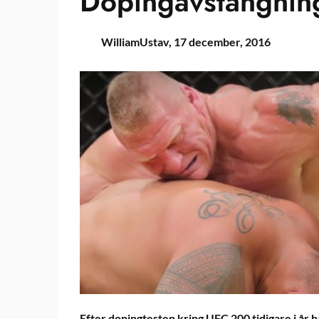
Dopingavstängnin
WilliamUstav,
17 december, 2016
Efter dopingtesten kring UFC 200 tidigare i år