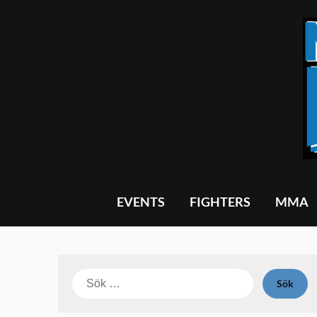
Skip
to
content
EVENTS
FIGHTERS
MMA
Sök
efter: