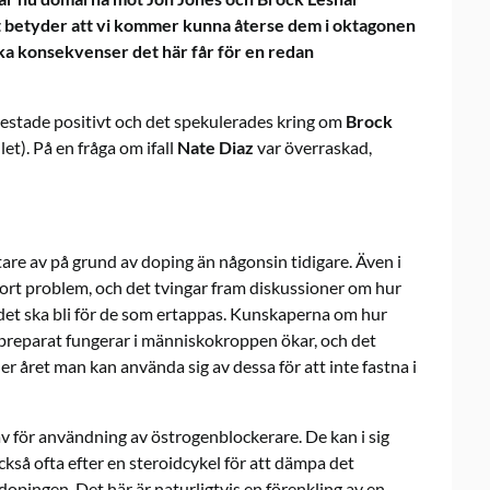
 det betyder att vi kommer kunna återse dem i oktagonen
lka konsekvenser det här får för en redan
estade positivt och det spekulerades kring om
Brock
let). På en fråga om ifall
Nate Diaz
var överraskad,
ttare av på grund av doping än någonsin tidigare. Även i
ort problem, och det tvingar fram diskussioner om hur
 det ska bli för de som ertappas. Kunskaperna om hur
preparat fungerar i människokroppen ökar, och det
der året man kan använda sig av dessa för att inte fastna i
v för användning av östrogenblockerare. De kan i sig
kså ofta efter en steroidcykel för att dämpa det
pingen. Det här är naturligtvis en förenkling av en