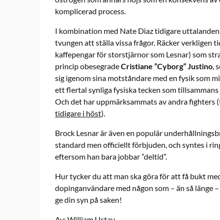
komplicerad process.
I kombination med Nate Diaz tidigare uttalande
tvungen att ställa vissa frågor. Räcker verkligen
kaffepengar för storstjärnor som Lesnar) som str
princip obesegrade
Cristiane ”Cyborg” Justino
, 
sig igenom sina motståndare med en fysik som min
ett flertal synliga fysiska tecken som tillsamman
Och det har uppmärksammats av andra fighters (
tidigare i höst
).
Brock Lesnar är även en populär underhållnings
standard men officiellt förbjuden, och syntes i r
eftersom han bara jobbar ”deltid”.
Hur tycker du att man ska göra för att få bukt me
dopinganvändare med någon som – än så länge – v
ge din syn på saken!
Av: William Ustav