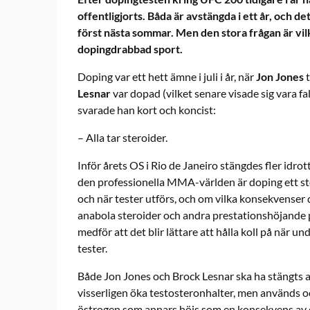
offentligjorts. Båda är avstängda i ett år, och
först nästa sommar. Men den stora frågan är vi
dopingdrabbad sport.
Doping var ett hett ämne i juli i år, när
Jon Jones
t
Lesnar
var dopad (vilket senare visade sig vara fal
svarade han kort och koncist:
– Alla tar steroider.
Inför årets OS i Rio de Janeiro stängdes fler idro
den professionella MMA-världen är doping ett st
och när tester utförs, och om vilka konsekvenser
anabola steroider och andra prestationshöjande 
medför att det blir lättare att hålla koll på när un
tester.
Både Jon Jones och Brock Lesnar ska ha stängts a
visserligen öka testosteronhalter, men används oc
östrogen som annars höjs som en konsekvens av do