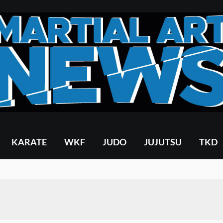
KARATE
WKF
JUDO
JUJUTSU
TKD