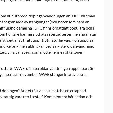
n om hur utbredd dopinganvändningen är i UFC blir man
 tidsbegränsade avstängningar (och böter som bara är
aff? Bland damerna i UFC finns omåttligt populära och i
som tidigare har misslyckats i steroidtester men nu matar
st sagt är svår att uppnå på naturlig väg. Hon uppvisar
s indikerar – men aldrig kan bevisa – steroidanvändning.
t.ex.
Lina Länsberg som mötte henne i oktagonen
brottare i WWE, där steroidanvändningen uppenbart är
ingen senast i november. WWE stänger inte av Lesnar
d dopingen? Är det rättvist att matcha en ertappad
isat sig vara ren i tester? Kommentera här nedan och