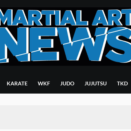
KARATE
WKF
JUDO
JUJUTSU
TKD