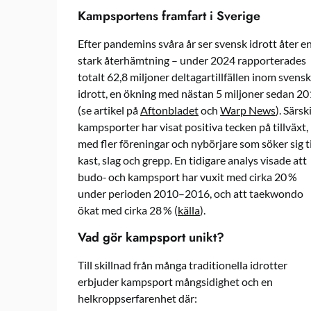
Kampsportens framfart i Sverige
Efter pandemins svåra år ser svensk idrott åter e
stark återhämtning – under 2024 rapporterades
totalt 62,8 miljoner deltagartillfällen inom svensk
idrott, en ökning med nästan 5 miljoner sedan 2
(se artikel på
Aftonbladet
och
Warp News
). Särski
kampsporter har visat positiva tecken på tillväxt,
med fler föreningar och nybörjare som söker sig ti
kast, slag och grepp. En tidigare analys visade att
budo‑ och kampsport har vuxit med cirka 20 %
under perioden 2010–2016, och att taekwondo
ökat med cirka 28 % (
källa
).
Vad gör kampsport unikt?
Till skillnad från många traditionella idrotter
erbjuder kampsport mångsidighet och en
helkroppserfarenhet där: