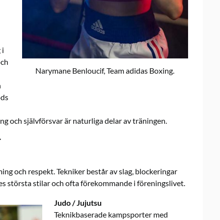
 i
och
Narymane Benloucif, Team adidas Boxing.
n
öds
ng och självförsvar är naturliga delar av träningen.
r
ing och respekt. Tekniker består av slag, blockeringar
es största stilar och ofta förekommande i föreningslivet.
Judo / Jujutsu
Teknikbaserade kampsporter med