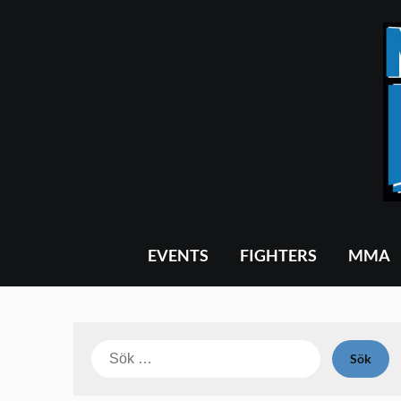
Skip
to
content
EVENTS
FIGHTERS
MMA
Sök
efter: