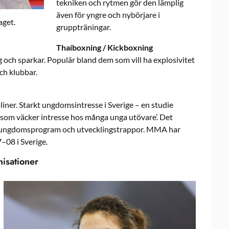
tekniken och rytmen gör den lämplig
även för yngre och nybörjare i
aget.
gruppträningar.
Thaiboxning / Kickboxning
 och sparkar. Populär bland dem som vill ha explosivitet
och klubbar.
iner. Starkt ungdomsintresse i Sverige – en studie
 som väcker intresse hos många unga utövare’. Det
 ungdomsprogram och utvecklingstrappor. MMA har
–08 i Sverige.
isationer