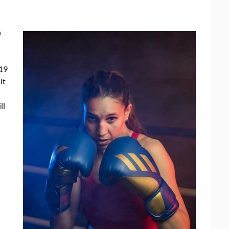
n
019
lt
ll