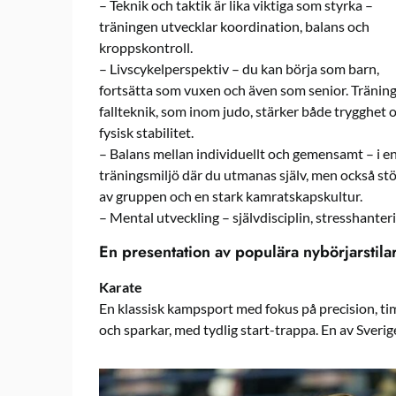
– Teknik och taktik är lika viktiga som styrka –
träningen utvecklar koordination, balans och
kroppskontroll.
– Livscykelperspektiv – du kan börja som barn,
fortsätta som vuxen och även som senior. Träning
fallteknik, som inom judo, stärker både trygghet 
fysisk stabilitet.
– Balans mellan individuellt och gemensamt – i e
träningsmiljö där du utmanas själv, men också st
av gruppen och en stark kamratskapskultur.
– Mental utveckling – självdisciplin, stresshanteri
En presentation av populära nybörjarstila
Karate
En klassisk kampsport med fokus på precision, tim
och sparkar, med tydlig start-trappa. En av Sverig