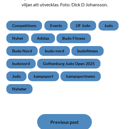
viljan att utvecklas. Foto: Dick D Johansson.
Competitions
Events
IJF Judo
Judo
Nyhet
Adidas
Budo Fitness
Budo Nord
budo-nord
budofitness
budonord
Gothenburg Judo Open 2025
Judo
kampsport
kampsportnews
Nyheter
Inläggsnavigering
Previous post