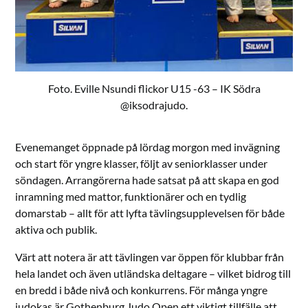
Foto. Eville Nsundi flickor U15 -63 – IK Södra
@iksodrajudo.
Evenemanget öppnade på lördag morgon med invägning
och start för yngre klasser, följt av senior­klasser under
söndagen. Arrangörerna hade satsat på att skapa en god
inramning med mattor, funktionärer och en tydlig
domarstab – allt för att lyfta tävlingsupplevelsen för både
aktiva och publik.
Värt att notera är att tävlingen var öppen för klubbar från
hela landet och även utländska deltagare – vilket bidrog till
en bredd i både nivå och konkurrens. För många yngre
judokas är Gothenburg Judo Open ett viktigt tillfälle att