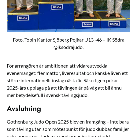
Foto. Tobin Kantor Sjöberg Pojkar U13 -46 – IK Södra
@iksodrajudo.
För arrangören är ambitionen att vidareutveckla
evenemanget: fler mattor, live­resultat och kanske även ett
större internationellt inslag nästa år. Säkerligen pekar
2025-års upplaga på att tävlingen är på väg att bli ännu
mer betydelsefull i svensk tävlingsjudo.
Avslutning
Gothenburg Judo Open 2025 blev en framgång – inte bara
som tävling utan som mötespunkt för judoklubbar, familjer
och supporters. Tack vare god organisation, starkt