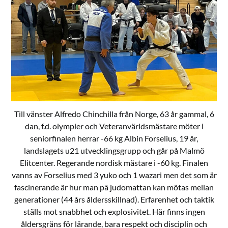
Till vänster Alfredo Chinchilla från Norge, 63 år gammal, 6
dan, f.d. olympier och Veteranvärldsmästare möter i
seniorfinalen herrar -66 kg Albin Forselius, 19 år,
landslagets u21 utvecklingsgrupp och går på Malmö
Elitcenter. Regerande nordisk mästare i -60 kg. Finalen
vanns av Forselius med 3 yuko och 1 wazari men det som är
fascinerande är hur man på judomattan kan mötas mellan
generationer (44 års åldersskillnad). Erfarenhet och taktik
ställs mot snabbhet och explosivitet. Här finns ingen
åldersgräns för lärande, bara respekt och disciplin och